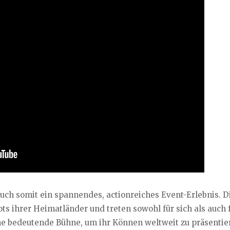
euch somit ein spannendes, actionreiches Event-Erlebnis. D
ts ihrer Heimatländer und treten sowohl für sich als auch f
ine bedeutende Bühne, um ihr Können weltweit zu präsentie