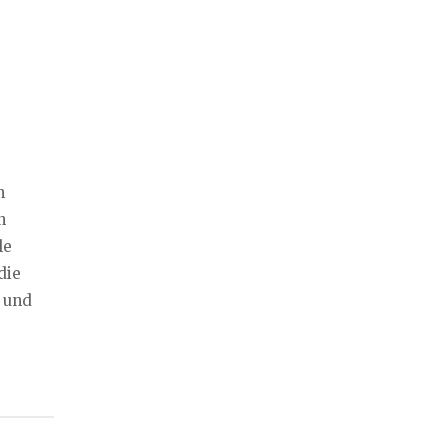
n
n
le
die
n und