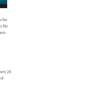
iche
n für
enen
hen 28
ed-