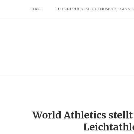
Skip
START
ELTERNDRUCK IM JUGENDSPORT KANN 
to
content
World Athletics stell
Leichtath