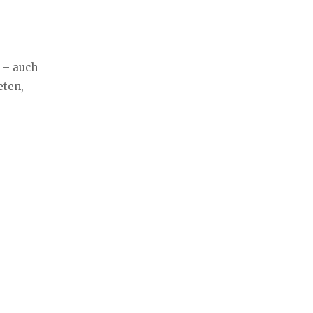
 – auch
eten,