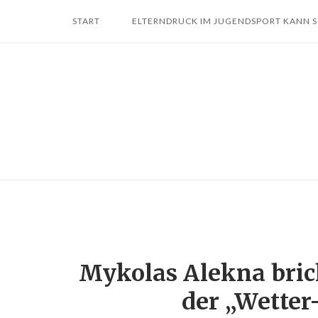
Skip
START
ELTERNDRUCK IM JUGENDSPORT KANN 
to
content
Mykolas Alekna bric
der „Wetter