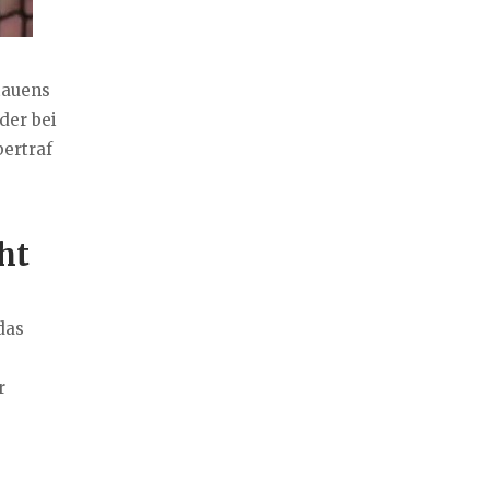
tauens
der bei
bertraf
ht
das
r