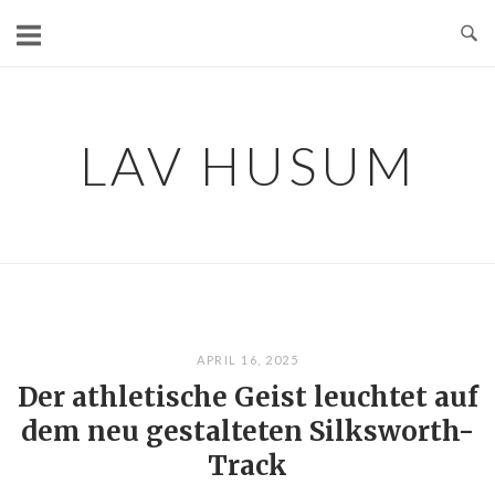
Skip
to
content
LAV HUSUM
APRIL 16, 2025
Der athletische Geist leuchtet auf
dem neu gestalteten Silksworth-
Track