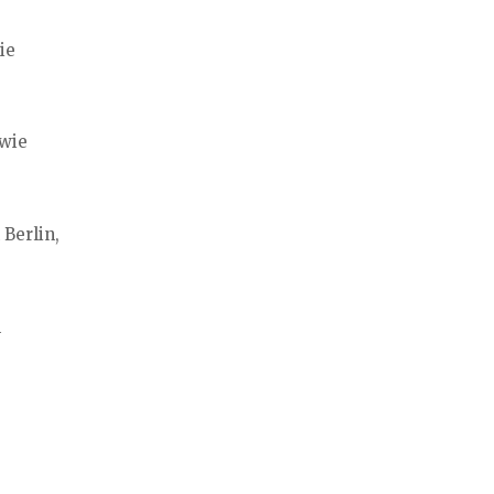
ie
owie
 Berlin,
n