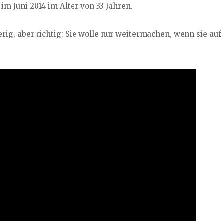
im Juni 2014 im Alter von 33 Jahren.
rig, aber richtig: Sie wolle nur weitermachen, wenn sie auf