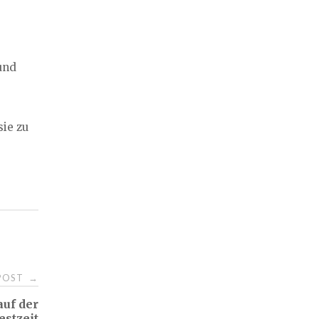
 und
sie zu
 POST
→
auf der
estzeit