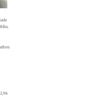
nale
blin,
aften
2,96