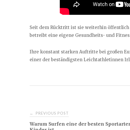
Seit dem Rücktritt ist sie weiterhin öffentlich
betreibt eine eigene Gesundheits- und Fitnes
Ihre konstant starken Auftritte bei großen E
einer der beständigsten Leichtathletinnen Ir
Post
PREVIOUS POST
←
Warum Surfen eine der besten Sportarten
navigation
Kinder ist