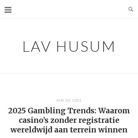
Skip
to
content
LAV HUSUM
MAI 30, 2025
2025 Gambling Trends: Waarom
casino’s zonder registratie
wereldwijd aan terrein winnen