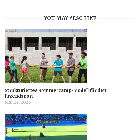
YOU MAY ALSO LIKE
Strukturiertes Sommercamp-Modell für den
Jugendsport
Mai 24, 2026